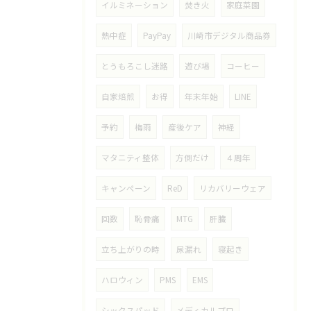
イルミネーション
焚き火
家庭菜園
熱中症
PayPay
川崎市デジタル商品券
とうもろこし迷路
遊び場
コーヒー
自家焙煎
お得
年末年始
LINE
予約
梅雨
産後ケア
神経
マタニティ整体
方側だけ
４周年
キャンペーン
ReD
リカバリーウェア
回数
恥骨痛
MTG
肝臓
立ち上がりの時
尿漏れ
寝起き
ハロウィン
PMS
EMS
シックスパッド
メディカルプロ