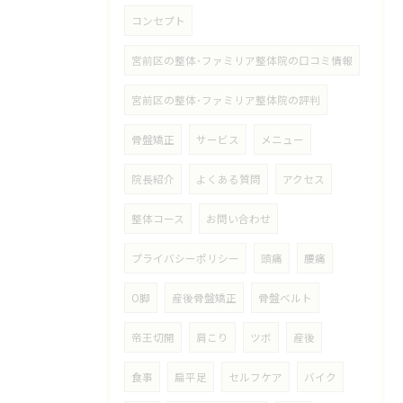
コンセプト
宮前区の整体･ファミリア整体院の口コミ情報
宮前区の整体･ファミリア整体院の評判
骨盤矯正
サービス
メニュー
院長紹介
よくある質問
アクセス
整体コース
お問い合わせ
プライバシーポリシー
頭痛
腰痛
O脚
産後骨盤矯正
骨盤ベルト
帝王切開
肩こり
ツボ
産後
食事
扁平足
セルフケア
バイク