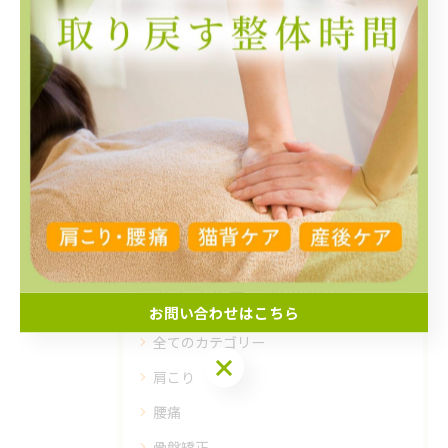
< 前のページ
一覧に戻る
次のページ >
関連タグ
#整体
#肩こり
#宮前区
カテゴリー
categories
お問い合わせはこちら
全てのカテゴリー
肩こり
腰痛
骨盤矯正