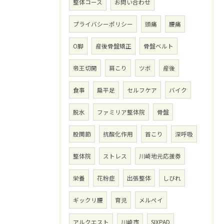
整体コース
お問い合わせ
プライバシーポリシー
頭痛
腰痛
O脚
産後骨盤矯正
骨盤ベルト
帝王切開
肩こり
ツボ
産後
食事
扁平足
セルフケア
バイク
脱水
ファミリア整体院
骨盤
股関節
抗酸化作用
首こり
深呼吸
整体院
ストレス
川崎地元応援券
栄養
花粉症
出張整体
しびれ
ギックリ腰
育児
メルペイ
アルクエスト
川崎市
SIXPAD