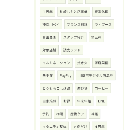
１周年
川崎じもと応援券
夏季休暇
神奈川ペイ
フランス料理
ラ・プース
杉田農園
スタッフ紹介
第三弾
対象店舗
読売ランド
イルミネーション
焚き火
家庭菜園
熱中症
PayPay
川崎市デジタル商品券
とうもろこし迷路
遊び場
コーヒー
自家焙煎
お得
年末年始
LINE
予約
梅雨
産後ケア
神経
マタニティ整体
方側だけ
４周年