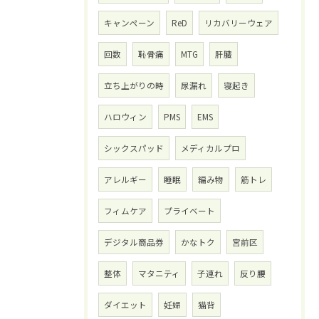
キャンペーン
ReD
リカバリーウェア
回数
恥骨痛
MTG
肝臓
立ち上がりの時
尿漏れ
寝起き
ハロウィン
PMS
EMS
シックスパッド
メディカルプロ
アレルギー
睡眠
編み物
筋トレ
フィムケア
プライベート
デジタル商品券
かなトク
宮前区
整体
マタニティ
子連れ
反り腰
ダイエット
妊婦
猫背