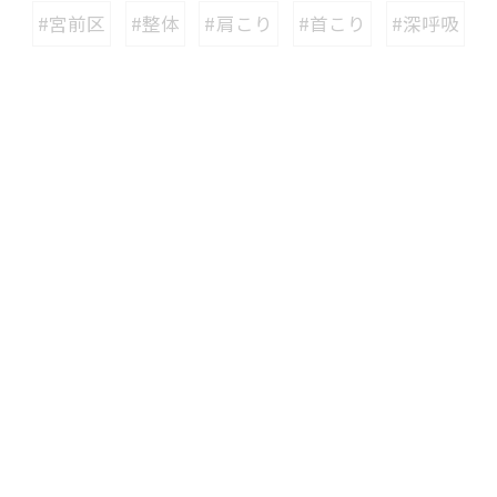
#宮前区
#整体
#肩こり
#首こり
#深呼吸