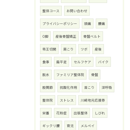
整体コース
お問い合わせ
プライバシーポリシー
頭痛
腰痛
O脚
産後骨盤矯正
骨盤ベルト
帝王切開
肩こり
ツボ
産後
食事
扁平足
セルフケア
バイク
脱水
ファミリア整体院
骨盤
股関節
抗酸化作用
首こり
深呼吸
整体院
ストレス
川崎地元応援券
栄養
花粉症
出張整体
しびれ
ギックリ腰
育児
メルペイ