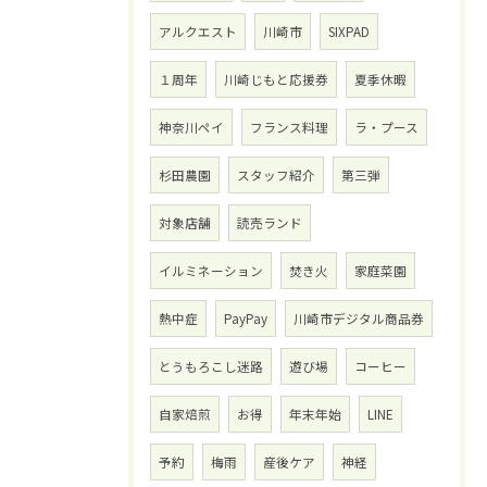
アルクエスト
川崎市
SIXPAD
１周年
川崎じもと応援券
夏季休暇
神奈川ペイ
フランス料理
ラ・プース
杉田農園
スタッフ紹介
第三弾
対象店舗
読売ランド
イルミネーション
焚き火
家庭菜園
熱中症
PayPay
川崎市デジタル商品券
とうもろこし迷路
遊び場
コーヒー
自家焙煎
お得
年末年始
LINE
予約
梅雨
産後ケア
神経