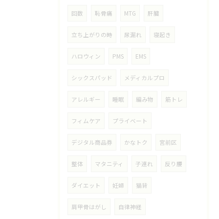
回数
恥骨痛
MTG
肝臓
立ち上がりの時
尿漏れ
寝起き
ハロウィン
PMS
EMS
シックスパッド
メディカルプロ
アレルギー
睡眠
編み物
筋トレ
フィムケア
プライベート
デジタル商品券
かなトク
宮前区
整体
マタニティ
子連れ
反り腰
ダイエット
妊婦
猫背
肩甲骨はがし
自律神経