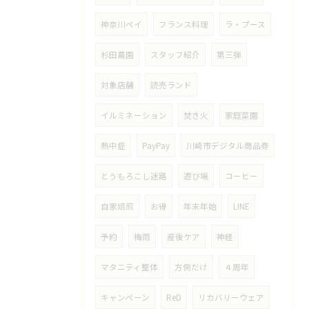
神奈川ペイ
フランス料理
ラ・プース
杉田農園
スタッフ紹介
第三弾
対象店舗
読売ランド
イルミネーション
焚き火
家庭菜園
熱中症
PayPay
川崎市デジタル商品券
とうもろこし迷路
遊び場
コーヒー
自家焙煎
お得
年末年始
LINE
予約
梅雨
産後ケア
神経
マタニティ整体
方側だけ
４周年
キャンペーン
ReD
リカバリーウェア