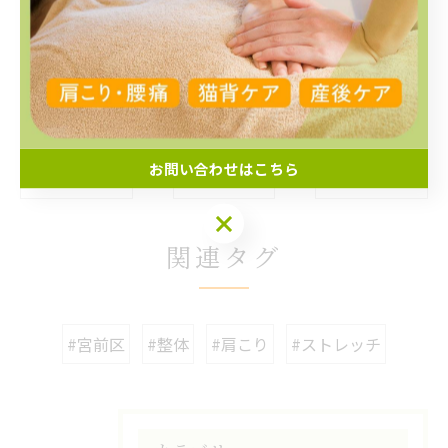
電話番号:070-2238-6852
--------------------------------------------------------------------
--
お問い合わせはこちら
< 前のページ
一覧に戻る
次のページ >
関連タグ
#宮前区
#整体
#肩こり
#ストレッチ