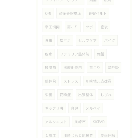
O脚
産後骨盤矯正
骨盤ベルト
帝王切開
肩こり
ツボ
産後
食事
扁平足
セルフケア
バイク
脱水
ファミリア整体院
骨盤
股関節
抗酸化作用
首こり
深呼吸
整体院
ストレス
川崎地元応援券
栄養
花粉症
出張整体
しびれ
ギックリ腰
育児
メルペイ
アルクエスト
川崎市
SIXPAD
１周年
川崎じもと応援券
夏季休暇