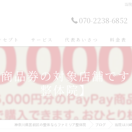
当
070-2238-6852
ンセプト
サービス
代表あいさつ
料金表
ル商品券の対象店舗です
整体院】
神奈川県宮前区の整体ならファミリア整体院
ブログ
当院は川