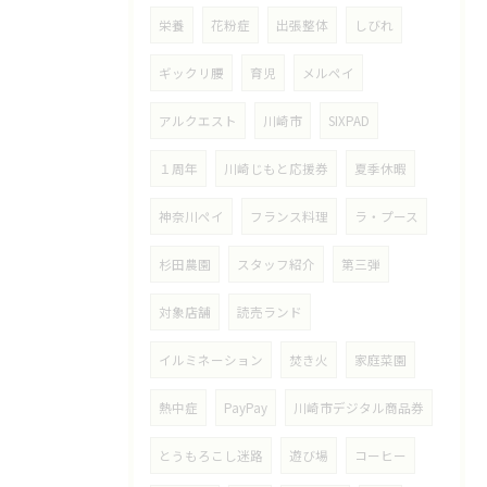
栄養
花粉症
出張整体
しびれ
ギックリ腰
育児
メルペイ
アルクエスト
川崎市
SIXPAD
１周年
川崎じもと応援券
夏季休暇
神奈川ペイ
フランス料理
ラ・プース
杉田農園
スタッフ紹介
第三弾
対象店舗
読売ランド
イルミネーション
焚き火
家庭菜園
熱中症
PayPay
川崎市デジタル商品券
とうもろこし迷路
遊び場
コーヒー