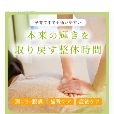
--
ファミリア整体院
神奈川県川崎市宮前区菅生５丁目２−３３−１
電話番号:070-2238-6852
--------------------------------------------------------------------
--
産後ケア
< 前のページ
一覧に戻る
次のページ >
関連タグ