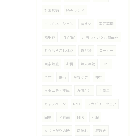
対象店舗
読売ランド
イルミネーション
焚き火
家庭菜園
熱中症
PayPay
川崎市デジタル商品券
とうもろこし迷路
遊び場
コーヒー
自家焙煎
お得
年末年始
LINE
予約
梅雨
産後ケア
神経
マタニティ整体
方側だけ
４周年
キャンペーン
ReD
リカバリーウェア
回数
恥骨痛
MTG
肝臓
立ち上がりの時
尿漏れ
寝起き