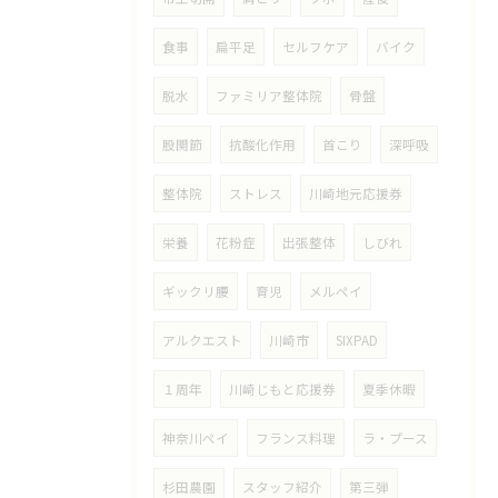
食事
扁平足
セルフケア
バイク
脱水
ファミリア整体院
骨盤
股関節
抗酸化作用
首こり
深呼吸
整体院
ストレス
川崎地元応援券
栄養
花粉症
出張整体
しびれ
ギックリ腰
育児
メルペイ
アルクエスト
川崎市
SIXPAD
１周年
川崎じもと応援券
夏季休暇
神奈川ペイ
フランス料理
ラ・プース
杉田農園
スタッフ紹介
第三弾