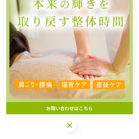
す。だからこそ、適切な「骨盤ケア」と「整体」が必要
です。
宮前区で骨盤矯正やマタニティ整体をお探しの方は、ぜ
ひ一度ご相談ください。
--------------------------------------------------------------------
--
ファミリア整体院
神奈川県川崎市宮前区菅生５丁目２−３３−１
電話番号:070-2238-6852
お問い合わせはこちら
--------------------------------------------------------------------
--