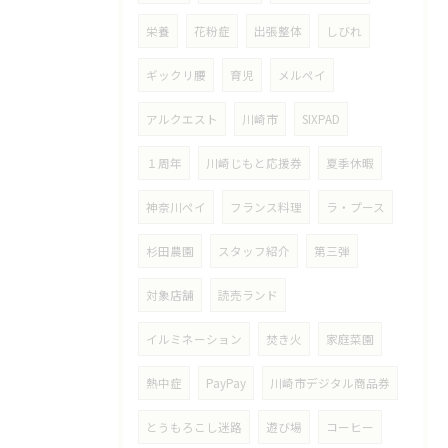
栄養
花粉症
出張整体
しびれ
ギックリ腰
育児
メルペイ
アルクエスト
川崎市
SIXPAD
１周年
川崎じもと応援券
夏季休暇
神奈川ペイ
フランス料理
ラ・プース
杉田農園
スタッフ紹介
第三弾
対象店舗
読売ランド
イルミネーション
焚き火
家庭菜園
熱中症
PayPay
川崎市デジタル商品券
とうもろこし迷路
遊び場
コーヒー