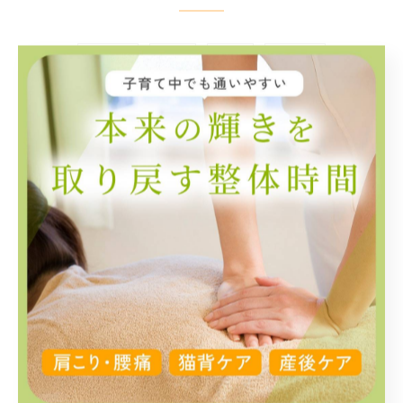
#宮前区
#整体
#腰痛
#バイク
カテゴリー
categories
全てのカテゴリー
肩こり
腰痛
骨盤矯正
産後
EMS
セルフケア