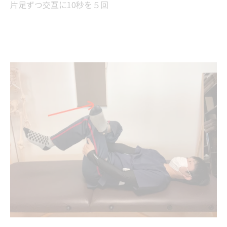
片足ずつ交互に10秒を５回