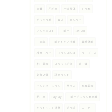
栄養
花粉症
出張整体
しびれ
ギックリ腰
育児
メルペイ
アルクエスト
川崎市
SIXPAD
１周年
川崎じもと応援券
夏季休暇
神奈川ペイ
フランス料理
ラ・プース
杉田農園
スタッフ紹介
第三弾
対象店舗
読売ランド
イルミネーション
焚き火
家庭菜園
熱中症
PayPay
川崎市デジタル商品券
とうもろこし迷路
遊び場
コーヒー