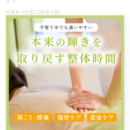
ょう。
片足ずつ交互に5秒を５回