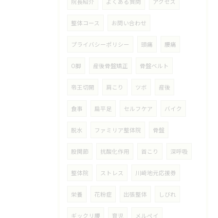
院長紹介
よくある質問
アクセス
整体コース
お問い合わせ
プライバシーポリシー
頭痛
腰痛
O脚
産後骨盤矯正
骨盤ベルト
帝王切開
肩こり
ツボ
産後
食事
扁平足
セルフケア
バイク
脱水
ファミリア整体院
骨盤
股関節
抗酸化作用
首こり
深呼吸
整体院
ストレス
川崎地元応援券
栄養
花粉症
出張整体
しびれ
ギックリ腰
育児
メルペイ