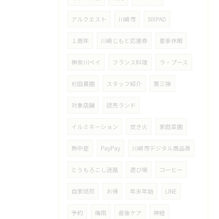
アルクエスト
川崎市
SIXPAD
１周年
川崎じもと応援券
夏季休暇
神奈川ペイ
フランス料理
ラ・プース
杉田農園
スタッフ紹介
第三弾
対象店舗
読売ランド
イルミネーション
焚き火
家庭菜園
熱中症
PayPay
川崎市デジタル商品券
とうもろこし迷路
遊び場
コーヒー
自家焙煎
お得
年末年始
LINE
予約
梅雨
産後ケア
神経