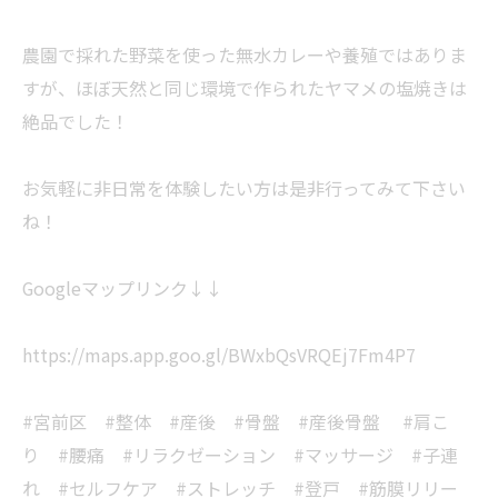
農園で採れた野菜を使った無水カレーや養殖ではありま
すが、ほぼ天然と同じ環境で作られたヤマメの塩焼きは
絶品でした！
お気軽に非日常を体験したい方は是非行ってみて下さい
ね！
Googleマップリンク↓↓
https://maps.app.goo.gl/BWxbQsVRQEj7Fm4P7
#宮前区 #整体 #産後 #骨盤 #産後骨盤 #肩こ
り #腰痛 #リラクゼーション #マッサージ #子連
れ #セルフケア #ストレッチ #登戸 #筋膜リリー