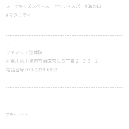
ス #キッズスペース #ヘッドスパ #溝の口
#マタニティ
--------------------------------------------------------------------
--
ファミリア整体院
神奈川県川崎市宮前区菅生５丁目２−３３−１
電話番号:070-2238-6852
--------------------------------------------------------------------
--
プライベート