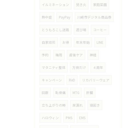
イルミネーション
焚き火
家庭菜園
熱中症
PayPay
川崎市デジタル商品券
とうもろこし迷路
遊び場
コーヒー
自家焙煎
お得
年末年始
LINE
予約
梅雨
産後ケア
神経
マタニティ整体
方側だけ
４周年
キャンペーン
ReD
リカバリーウェア
回数
恥骨痛
MTG
肝臓
立ち上がりの時
尿漏れ
寝起き
ハロウィン
PMS
EMS