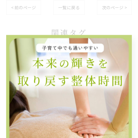
< 前のページ
一覧に戻る
次のページ >
関連タグ
#宮前区
#整体
#焚き火
カテゴリー
categories
全てのカテゴリー
肩こり
腰痛