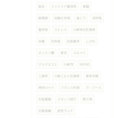
脱水
ファミリア整体院
骨盤
股関節
抗酸化作用
首こり
深呼吸
整体院
ストレス
川崎地元応援券
栄養
花粉症
出張整体
しびれ
ギックリ腰
育児
メルペイ
アルクエスト
川崎市
SIXPAD
１周年
川崎じもと応援券
夏季休暇
神奈川ペイ
フランス料理
ラ・プース
杉田農園
スタッフ紹介
第三弾
対象店舗
読売ランド